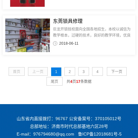
锁技校，是你致富的最佳选择，毕业回家就独立
开店，我们终生技术支持。学员毕业...
东莞锁具修理
巨龙开锁技校面向全国各地招生，本校以诚信为
教学根本，过硬的技术，良好的教学环境，优良
的师资，一对一教学，想学真技术请你来巨龙开
2018-06-11
锁技校，是你致富的最佳选择，毕业回家就独立
开店，我们终生技术支持。学员毕业...
首页
上一页
1
2
3
4
下一页
尾页
共
4
页
17
条数据
山东省内直接拨打：96767 公安备案号：370105012号
总部地址：济南市时代总部基地六区28号
E-mail：976794680@qq.com
鲁ICP备12018681号-5