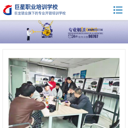
巨星职业培训学校
巨龙锁业旗下的专业开锁培训学校