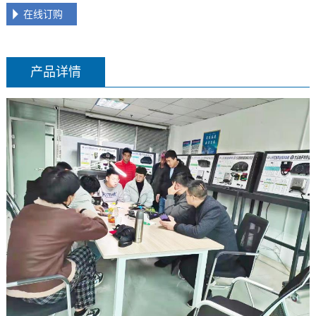
在线订购
产品详情